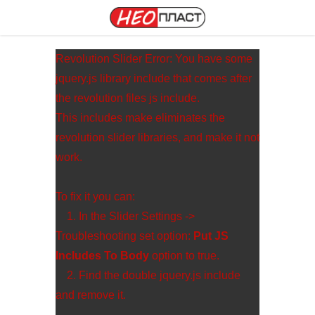
Revolution Slider Error: You have some
jquery.js library include that comes after
the revolution files js include.
This includes make eliminates the
revolution slider libraries, and make it not
work.
To fix it you can:
1. In the Slider Settings ->
Troubleshooting set option:
Put JS
Includes To Body
option to true.
2. Find the double jquery.js include
and remove it.