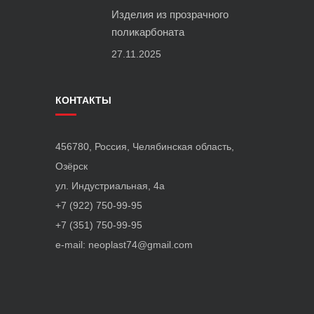
О
Изделия из прозрачного
Р
поликарбоната
Н
27.11.2025
О
Й
КОНТАКТЫ
К
У
Х
456780, Россия, Челябинская область,
О
Озёрск
Н
ул. Индустриальная, 4а
Н
+7 (922) 750-99-95
О
+7 (351) 750-99-95
Й
e-mail: neoplast74@gmail.com
О
П
О