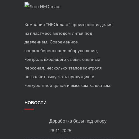
П
Р
О
Компания "НЕОпласт" производит изделия
И
из пластмасс методом литья под
З
давлением. Современное
В
энергосберегающее оборудование,
О
контроль входящего сырья, опытный
Д
персонал, несколько этапов контроля
С
позволяет выпускать продукцию с
Т
конкурентной ценой и высоким качеством.
В
О
НОВОСТИ
Р
А
Доработка базы под опору
З
28.11.2025
Б